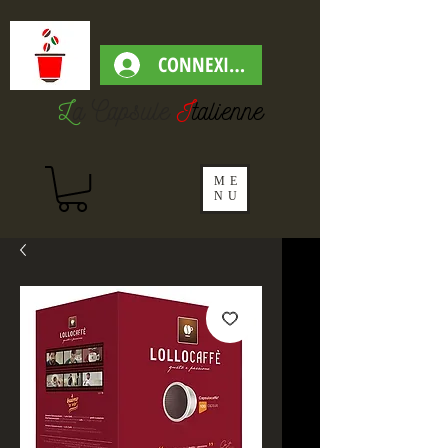
CONNEXION
L
a Capsul
e
I
talienne
ME
NU