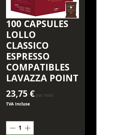
100 CAPSULES
LOLLO
CLASSICO
ESPRESSO
COMPATIBLES
LAVAZZA POINT
Prix
23,75 €
par mois
TVA Incluse
Quantité
*