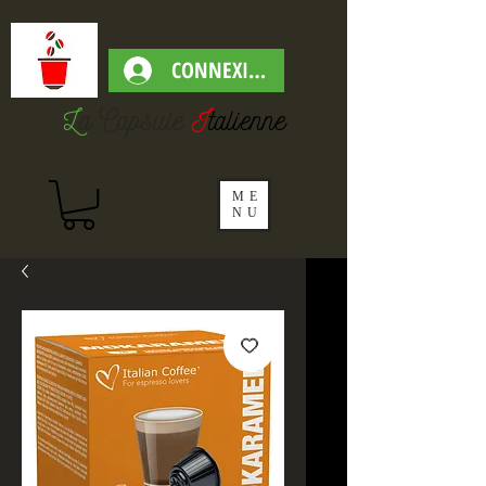
CONNEXION
L
a Capsul
e
I
talienne
ME
NU