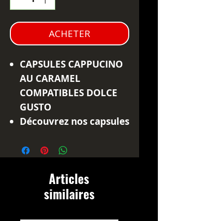
ACHETER
CAPSULES CAPPUCINO
AU CARAMEL
COMPATIBLES DOLCE
GUSTO
Découvrez nos capsules
café lait goût caramel
compatibles Dolce
Gusto, pour une
Articles
boisson douce et
similaires
onctueuse.
Chaque capsule tout-