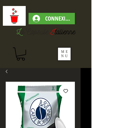
CONNEXION
L
a Capsul
e
I
talienne
ME
NU