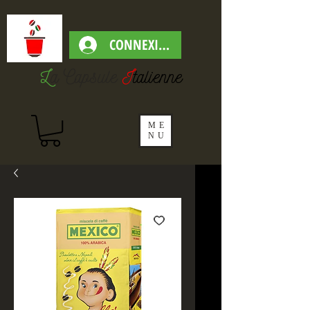
CONNEXION
L
a Capsul
e
I
talienne
ME
NU