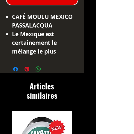
CAFÉ MOULU MEXICO
PASSALACQUA
Le Mexique est
certainement le
mélange le plus
représentatif du
Passalacqua : 100%
arabica, 8 origines
Articles
pour vous offrir un
similaires
café hors du commun,
à la douceur
inattendue qui vous
procure des sensations
satisfaisantes même