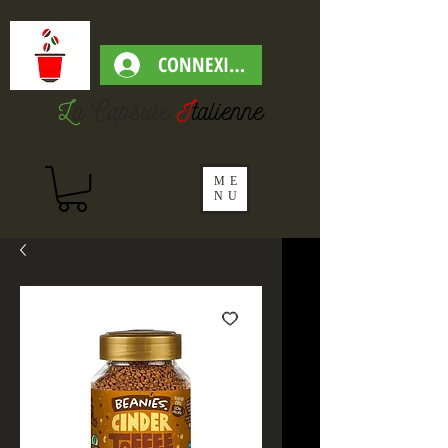
CONNEXION
L
a Capsul
e
I
talienne
ME
NU