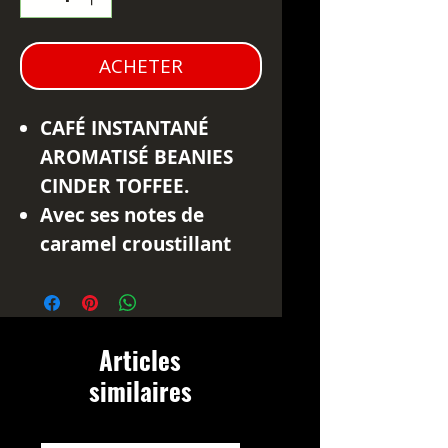
ACHETER
CAFÉ INSTANTANÉ
AROMATISÉ BEANIES
CINDER TOFFEE.
Avec ses notes de
caramel croustillant
type honeycomb, le
Beanies Cinder Toffee
transforme votre café
Articles
en véritable dessert.
similaires
Sans sucre ajouté et
faible en calories.
Parfum :
Cinder Toffee