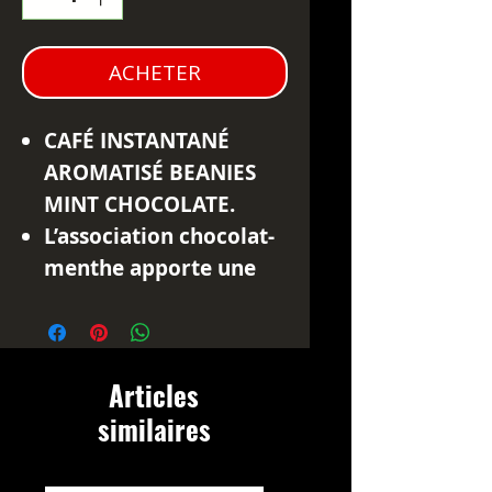
ACHETER
CAFÉ INSTANTANÉ
AROMATISÉ BEANIES
MINT CHOCOLATE.
L’association chocolat-
menthe apporte une
touche fraîche et
gourmande à votre
café.
Articles
Sans sucre ajouté, le
similaires
Beanies Mint Chocolate
est idéal pour une
boisson originale et