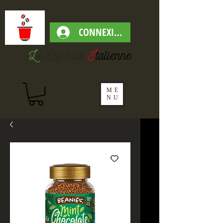
CONNEXION
L
a Capsul
e
I
talienne
ME
NU