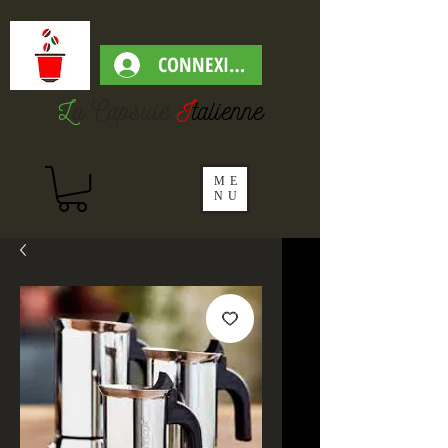
CONNEXION
L
a Capsul
e
I
talienne
ME
NU