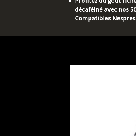
Profitez du goût rich
décaféiné avec nos 5
Compatibles Nespres
Fabriquées avec des 
décaféinés et sans uti
capsules offrent une 
pour votre machine 
Avec un niveau d'inte
offre une expérience
le choc de la caféine.
Que ce soit pour vou
ces capsules garantis
décaféiné de qualité 
commodité de la comp
goût réconfortant du 