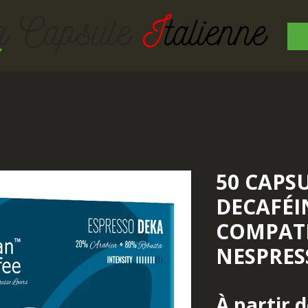
a Capsul
e
I
talienne
50 CAPS
DECAFÉI
COMPAT
NESPRES
À partir 