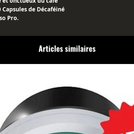
e et onctueux du café
0 Capsules de Décaféiné
so Pro.
grains naturellement
lisation de solvants, ces
délicieuse option sans caféine
Articles similaires
Nespresso Pro.
nsité de 6, ce café décaféiné
 équilibrée et savoureuse sans
s-même ou pour vos invités,
sent à chaque fois un café
constante. Découvrez la
atibilité Nespresso Pro et le
décaféiné à chaque infusion.