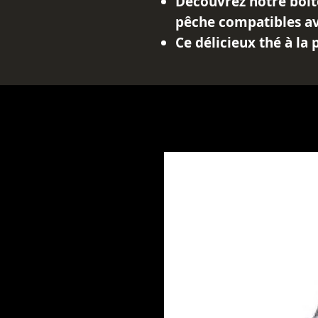
Découvrez notre boîte
pêche compatibles av
Ce délicieux thé à la
rafraîchissante et fru
chaque gorgée. Grâce
vous pouvez savourer 
de sucre.
Offrant un équilibre 
fraîcheur, ces capsul
idéales pour une pau
la journée.
Commandez dès mainte
moment de plaisir gus
pêche compatible Dol