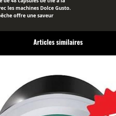
 de 48 capsules de thé à la
ec les machines Dolce Gusto.
 pêche offre une saveur
itée qui ravira vos papilles à
 à sa formule soluble sucrée,
ce thé tel quel, sans ajouter
Articles similaires
parfait entre douceur et
es de thé à la pêche sont
se détente à tout moment de
nant et profitez d'un vrai
tatif avec notre thé à la
ce Gusto.