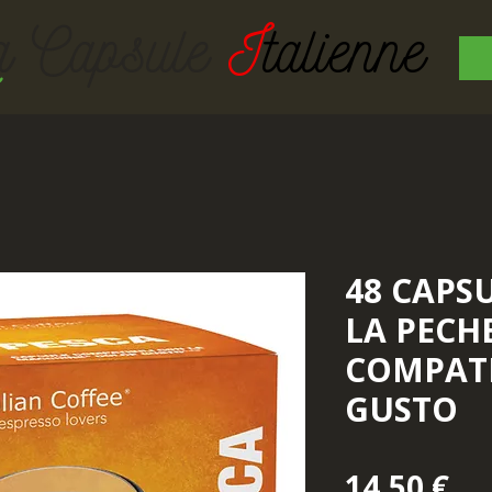
a Capsul
e
I
talienne
48 CAPSU
LA PECH
COMPATI
GUSTO
Pr
14,50 €