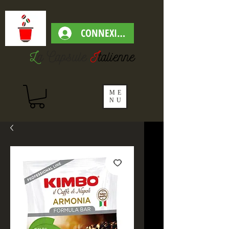
CONNEXION
L
a Capsul
e
I
talienne
ME
NU