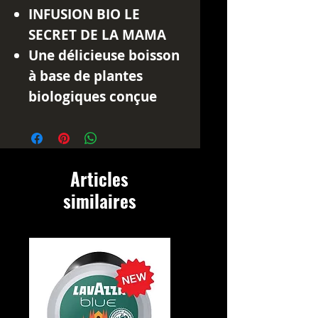
INFUSION BIO LE
SECRET DE LA MAMA
Une délicieuse boisson
à base de plantes
biologiques conçue
pour améliorer votre
digestion.
Profitez d'une
Articles
composition active sur
similaires
des notes de pomme et
de poire, pour une
saveur fruitée et
rafraîchissante.
En effet, la matricaire
s'avère efficace contre