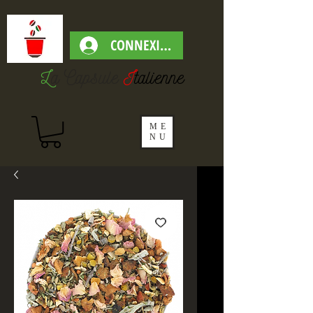
CONNEXION
L
a Capsul
e
I
talienne
ME
NU