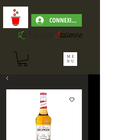
CONNEXION
L
a Capsul
e
I
talienne
ME
NU