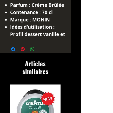
Parfum :
Crème Brûlée
Contenance :
70 cl
Marque :
MONIN
Idées d'utilisation :
Profil dessert vanille et
toffee pour lattes
crème brûlée,
cappuccinos
Articles
gourmands, boissons
similaires
chaudes et frappés
dessert.
Prix TTC :
11.50 € (TVA
5.5% incluse)
Le
sirop Monin Crème
Brûlée
transforme vos