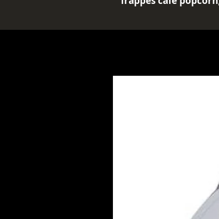
frappés café popcorn,
et boissons tendance
Prix TTC :
11.50 € (TVA
Le
sirop Monin Popcor
croustillante du popcor
création originale et s
les coffee shops branché
les cafés glacés et les 
ml pour une explosion 