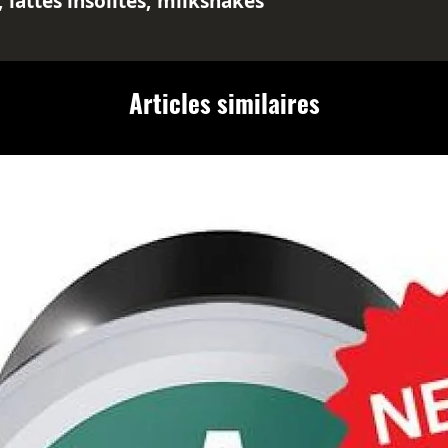
 lattes insolites, milkshakes
 coffee shop.
 5.5% incluse)
n
apporte la saveur douce et
Articles similaires
n beurré à vos boissons. Une
urprenante qui fait fureur dans
s. Parfait pour les frappés,
boissons dessert. Dosez 10–20
gustative.