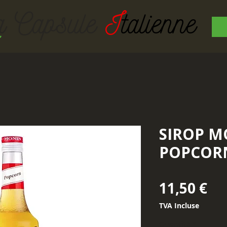
a Capsul
e
I
talienne
SIROP M
POPCORN
Pr
11,50 €
TVA Incluse
Quantité
*