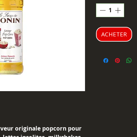
ACHETER
veur originale popcorn pour