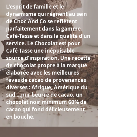
L’esprit de famille et le
dynamisme qui règnent au sein
de Choc And Co se reflètent
parfaitement dans la gamme
Café-Tasse et dans la qualité d'un
service. Le Chocolat est pour
Café-Tasse une inépuisable
source d’inspiration. Une recette
de chocolat propre à la marque
élaborée avec les meilleures
fèves de cacao de provenances
diverses : Afrique, Amérique du
sud ...pur beurre de cacao, un
chocolat noir minimum 60% de
cacao qui fond délicieusement
en bouche.