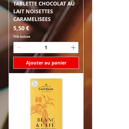
TABLETTE CHOCOLAT AU
LAIT NOISETTES
CARAMELISEES
Prix
5,50 €
TVA Incluse
Ajouter au panier