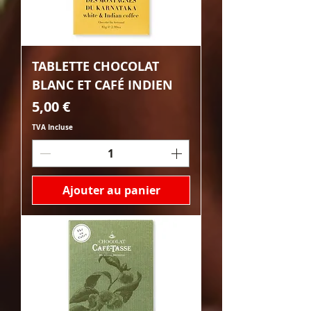
TABLETTE CHOCOLAT
BLANC ET CAFÉ INDIEN
Prix
5,00 €
TVA Incluse
Ajouter au panier