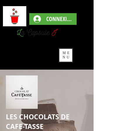
CONNEXION
L
a Capsul
e
I
talienne
ME
NU
LES CHOCOLATS DE
CAFE-TASSE