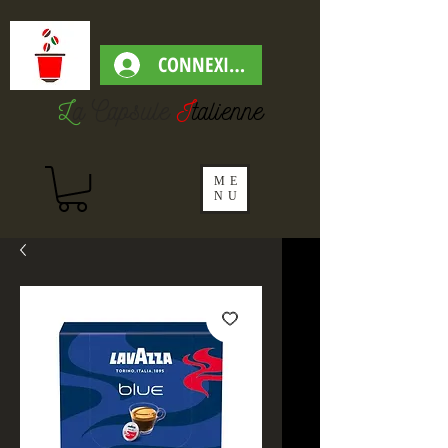
CONNEXION
L
a Capsul
e
I
talienne
ME
NU