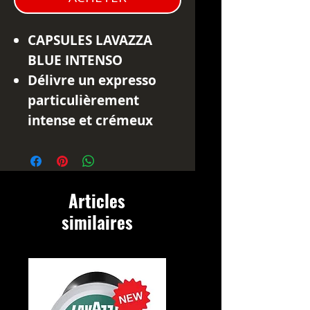
CAPSULES LAVAZZA
BLUE INTENSO
Délivre un expresso
particulièrement
intense et crémeux
avec un arrière-goût
persistant et équilibré,
grâce au système
Articles
d'extraction innovant.
similaires
Avec un équilibre
parfait entre rondeur
et onctuosité, ce
mélange offre une
expérience café