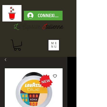
CONNEXION
L
a Capsul
e
I
talienne
ME
NU