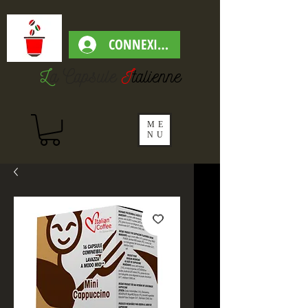
CONNEXION
L
a Capsul
e
I
talienne
ME
NU