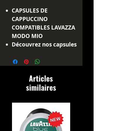
CAPSULES DE
CAPPUCCINO
COMPATIBLES LAVAZZA
MODO MIO
Découvrez nos capsules
de cappuccino
compatibles avec les
machines Lavazza
Articles
Modo Mio.
similaires
Chaque capsule
contient 7gr de café
soluble, parfait pour
préparer un délicieux
cappuccino et savourer
cette boisson italienne