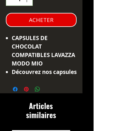
ACHETER
CAPSULES DE
CHOCOLAT
COMPATIBLES LAVAZZA
MODO MIO
Découvrez nos capsules
de chocolat
compatibles Lavazza
Modo Mio!
Articles
Chaque capsule
similaires
contient 7 grammes de
chocolat soluble de