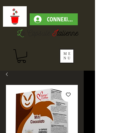
CONNEXION
L
a Capsul
e
I
talienne
ME
NU