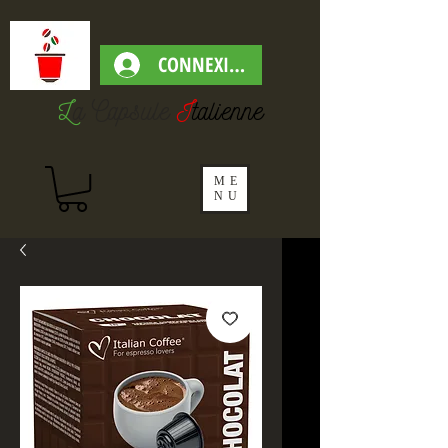
CONNEXION
L
a Capsul
e
I
talienne
ME
NU