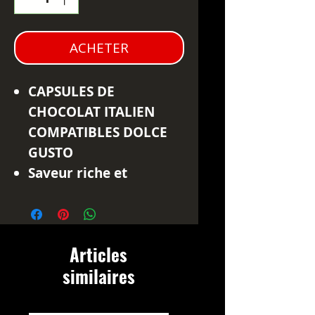
ACHETER
CAPSULES DE
CHOCOLAT ITALIEN
COMPATIBLES DOLCE
GUSTO
Saveur riche et
gourmande du
chocolat chaud italien
avec nos capsules de
Articles
chocolat compatibles
similaires
Dolce Gusto.
Fabriquées avec le