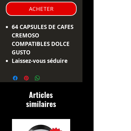
ACHETER
64 CAPSULES DE CAFES
CREMOSO
COMPATIBLES DOLCE
GUSTO
Laissez-vous séduire
par l'expérience unique
des 64 capsules de Café
Cremoso compatibles
Articles
Dolce Gusto, qui
similaires
apportent une saveur
riche, crémeuse et
inégalée. Composées
de grains d'Arabica et