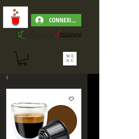
CONNEXION
L
a Capsul
e
I
talienne
ME
NU