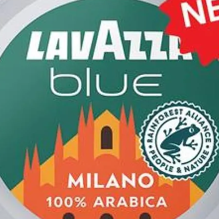
ments et activités sportives.
garantit une étanchéité
iquement.