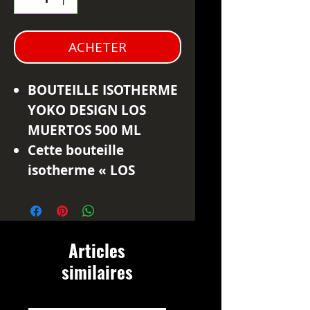
ACHETER
BOUTEILLE ISOTHERME
YOKO DESIGN LOS
MUERTOS 500 ML
Cette bouteille
isotherme « LOS
MUERTOS » évoque le
grand rituel mexicain
de la célébration des
Articles
morts qui
similaires
s’accompagne de
parades, de chants, de