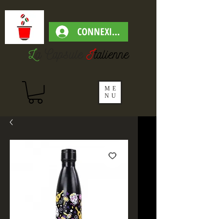
CONNEXION
L
a Capsul
e
I
talienne
ME
NU