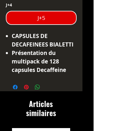
J+4
J+5
CAPSULES DE
DECAFEINEES BIALETTI
Présentation du
multipack de 128
capsules Decaffeine
Bialetti, parfait pour
ceux qui aiment le goût
riche du café sans
Articles
caféine. Ce multipack
similaires
contient 8 boîtes de 16
capsules chacune, vous
permettant de profiter