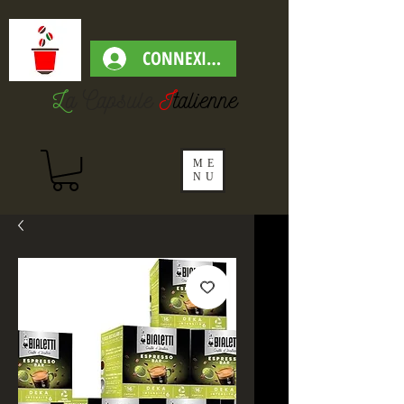
CONNEXION
L
a Capsul
e
I
talienne
ME
NU