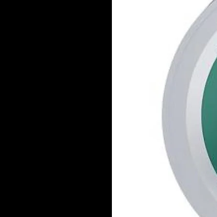
de votre machine à c
Dimensions standard 
plupart des modèles d
Ne laissez pas un join
du café ! Commandez 
joints et filtre Bialet
maison authentique, 
parfait état.