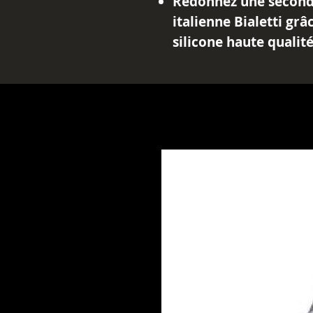
Redonnez une seconde
italienne Bialetti grâc
silicone haute qualité
pour offrir une étanc
rechange assurent un
café, révélant tous s
Pourquoi choisir notre
Bialetti ?
Compatibilité univers
Bialetti (1 à 18 tasses)
Silicone haute résist
accrue et une étanché
Filtre en acier inoxyd
optimale et une meil
Facile à installer : R
quelques secondes po