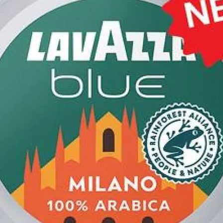
afé.
: Ø 86 mm, idéal pour la
e cafetière Moka Bialetti.
t abîmé altérer votre plaisir
dès maintenant votre set de
ti et profitez d’un espresso
préparé avec une cafetière en