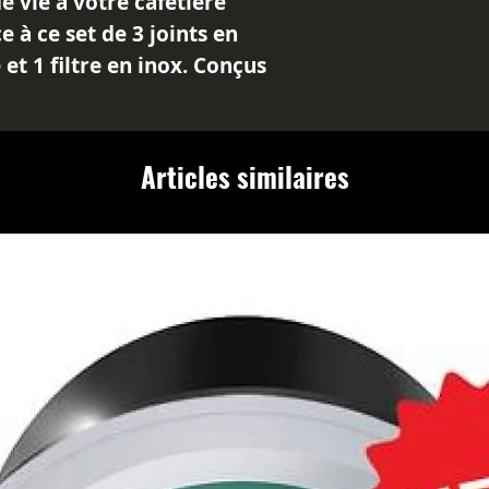
 vie à votre cafetière
e à ce set de 3 joints en
 et 1 filtre en inox. Conçus
héité parfaite, ces pièces de
e extraction optimale du
es arômes et sa richesse.
Articles similaires
 set de joints et filtre
elle : Adapté aux cafetières
.
ance : Garantit une longévité
ité parfaite.
able : Permet une filtration
leure diffusion des arômes.
emplacez votre joint usé en
ur prolonger la durée de vie