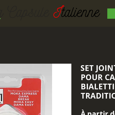
a Capsul
e
I
talienne
SET JOIN
POUR CA
BIALETTI
TRADITI
À partir 