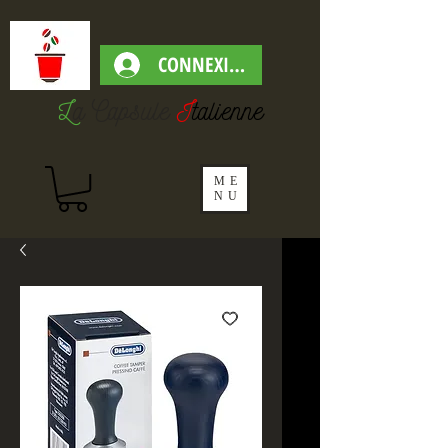
CONNEXION
L
a Capsul
e
I
talienne
ME
NU