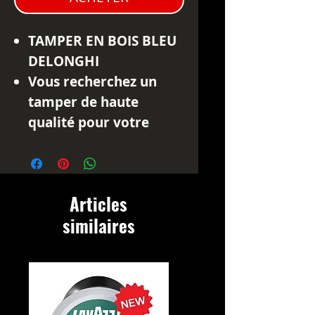
TAMPER EN BOIS BLEU
DELONGHI
Vous recherchez un
tamper de haute
qualité pour votre
machine à expresso?
Alors ne cherchez pas
plus loin! Le tamper en
Articles
bois bleu Delonghi est
similaires
un accessoire essentiel
pour tasser
uniformément votre
café moulu dans le
porte-filtre de votre