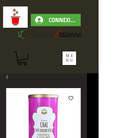
CONNEXION
L
a Capsul
e
I
talienne
ME
NU