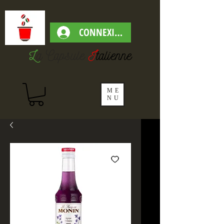
CONNEXION
L
a Capsul
e
I
talienne
ME
NU