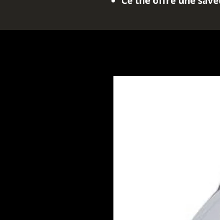
Ce thé offre une sav
de dégustation inoubl
Pour en profiter ple
de laisser infuser pe
libérer toutes les sav
Le thé noir Amsterda
des ingrédients de ha
les normes de sécurit
En plus de son goût d
une excellente sourc
propriétés relaxantes
tasse de ce thé délici
emporter par son arô
pour le corps et l'espr