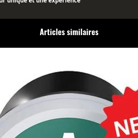
eur unique et une expérience
iable.
inement, nous vous suggérons
ndant 3 à 5 minutes afin de
Articles similaires
eurs et les bienfaits du CBD.
m au CBD est fabriqué avec
ute qualité et respecte toutes
é et de qualité.
élicieux, ce thé est également
e de CBD, connu pour ses
 et apaisantes. Dégustez une
eux et raffiné et laissez-vous
me envoûtant et ses bienfaits
it.