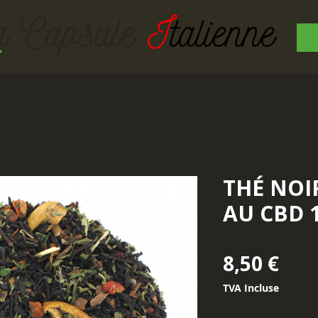
a Capsul
e
I
talienne
THÉ NO
AU CBD 
Prix
8,50 €
TVA Incluse
Quantité
*