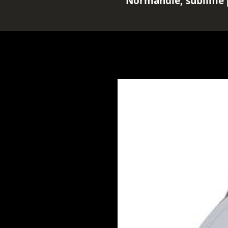
Normandie, sublimé p
pour un plaisir décup
Ce mélange exquis co
qualité supérieure, 
pétales de soucis pou
ainsi que des cubes 
Normandie. Chaque g
de saveurs riches et 
expérience sensoriel
Pour une infusion par
recommandons d'util
chaque litre d'eau et 
minutes. Laissez-vou
délicieusement gourm
moments de détente e