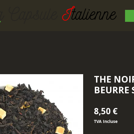
a Capsul
e
I
talienne
THE NOI
BEURRE 
Prix
8,50 €
TVA Incluse
Quantité
*