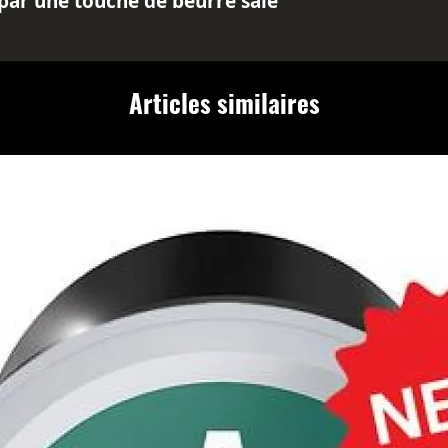
ar une touche de beurre salé
lé.
mbine des thés noirs de
un arôme envoûtant, des
Articles similaires
r une touche florale délicate,
de caramel authentique de
orgée révèle une symphonie
indulgentes, offrant une
le incomparable.
faite, nous vous
iser 14 grammes de thé pour
de laisser infuser entre 3 à 5
s envoûter par ce thé
and, idéal pour savourer les
t de plaisir.