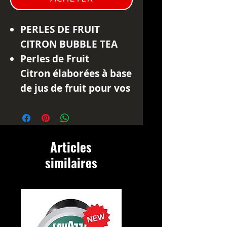
PERLES DE FRUIT
CITRON BUBBLE TEA
Perles de Fruit
Citron élaborées à base
de jus de fruit pour vos
préparations de Bubble
Tea, cocktails ou
desserts. Amusez-vous
Articles
avec nos popping boba
similaires
en élaborant vos
propres recettes de
cette boisson pop et
fruitée. Dans le respect
de notre démarche