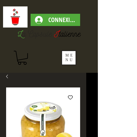
CONNEXION
L
a Capsul
e
I
talienne
ME
NU