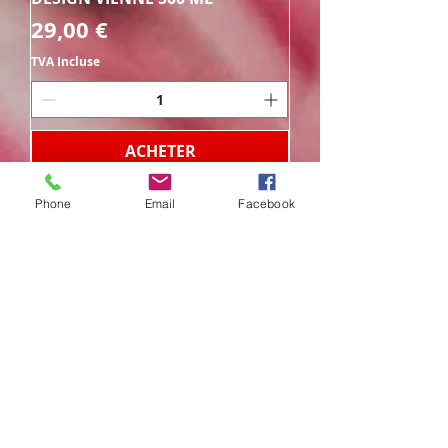
Prix
29,00 €
TVA Incluse
ACHETER
Phone
Email
Facebook