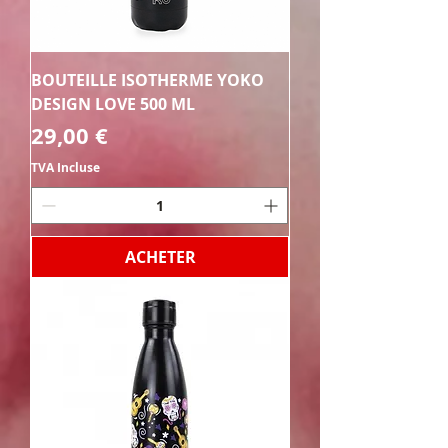
BOUTEILLE ISOTHERME YOKO
DESIGN LOVE 500 ML
Prix
29,00 €
TVA Incluse
ACHETER