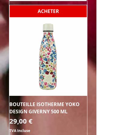
ACHETER
BOUTEILLE ISOTHERME YOKO
DESIGN GIVERNY 500 ML
Prix
29,00 €
TVA Incluse