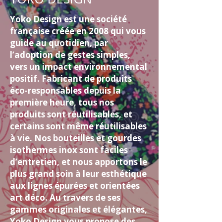
Yoko Design est une société
française créée en 2008 qui vous
guide au quotidien, par
l’adoption de gestes simples,
vers un impact environnemental
positif. Fabricant de produits
éco-responsables depuis la
première heure, tous nos
produits sont réutilisables, et
certains sont même réutilisables
à vie. Nos bouteilles et gourdes
isothermes inox sont faciles
d’entretien, et nous apportons le
plus grand soin à leur esthétique
aux lignes épurées et orientées
art déco. Au travers de ses
gammes originales et élégantes,
Yoko Design vous propose des