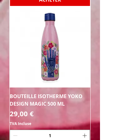
BOUTEILLE ISOTHERME YOKO
DESIGN MAGIC 500 ML
Prix
29,00 €
TVA Incluse