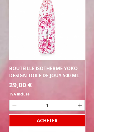
BOUTEILLE ISOTHERME YOKO
DESIGN TOILE DE JOUY 500 ML
Prix
29,00 €
TVA Incluse
ACHETER