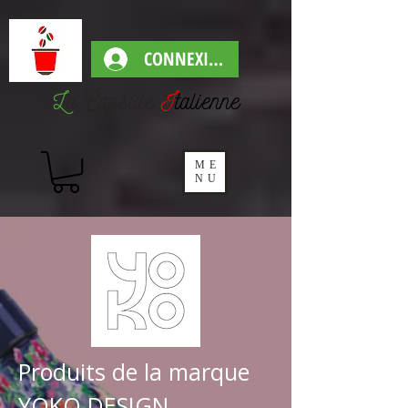
CONNEXION
L
a Capsul
e
I
talienne
ME
NU
Produits de la marque
YOKO DESIGN