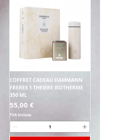
COFFRET CADEAU DAMMANN
FRERES 1 THEIERE ISOTHERME
350 ML
Prix
55,00 €
TVA Incluse