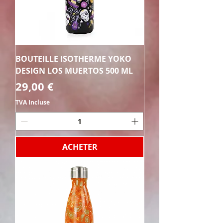
BOUTEILLE ISOTHERME YOKO
DESIGN LOS MUERTOS 500 ML
Prix
29,00 €
TVA Incluse
ACHETER