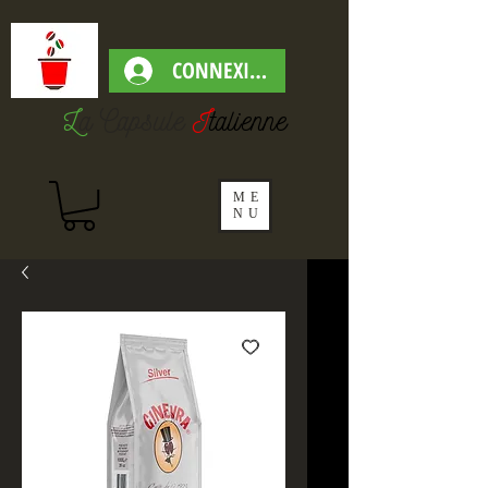
CONNEXION
L
a Capsul
e
I
talienne
ME
NU