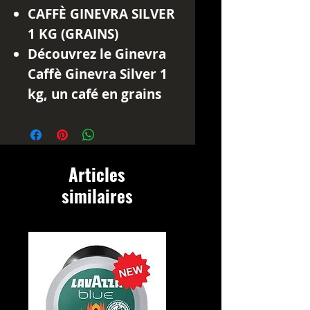
CAFFÈ GINEVRA SILVER
1 KG (GRAINS)
Découvrez le Ginevra
Caffè Ginevra Silver 1
kg, un café en grains
italien au caractère
intense et généreux,
élaboré pour offrir un
Articles
expresso puissant à la
similaires
crema dense et
persistante.
Torréfié en
Sicile
selon la tradition
italienne, ce mélange
associe des robustas
soigneusement