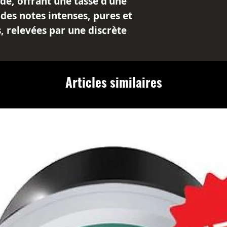
de, offrant une tasse d'une
des notes intenses, pures et
s, relevées par une discrète
que est incomparable et fera
rs de café les plus
Articles similaires
pure origine de la région des
tivés à une altitude de 800m,
lité et une saveur
robe de moine vient parfaire
r une expérience sensorielle
ustation.