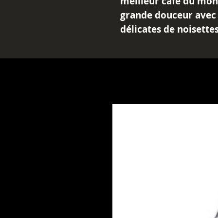
meilleur café du mon
grande douceur avec 
délicates de noisette
acidité de fruit.
Cette expérience uni
le bonheur des amateu
exigeants.
Avec 95 gr de grains 
Blue Mountains et cul
ce café offre une qua
exceptionnelles.
La torréfaction à la 
l'ensemble pour offri
parfaite à chaque dég