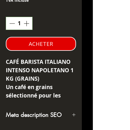
TVA Incluse
Quantité
*
ACHETER
CAFÉ BARISTA ITALIANO
INTENSO NAPOLETANO 1
KG (GRAINS)
U
n café en grains
sélectionné pour les
amateurs d’expresso
italien type ristretto.
Meta description SEO
Ce café est pensé pour
Café Barista Italiano
offrir une tasse