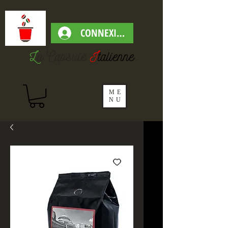
CONNEXION
L
a Capsul
e
I
talienne
ME
NU