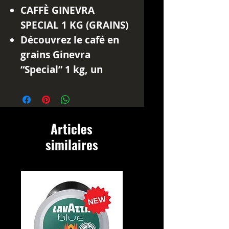
CAFFÈ GINEVRA
SPECIAL 1 KG (GRAINS)
Découvrez le café en
grains
Ginevra
“Special”
1 kg, un
assemblage italien
soigneusement élaboré
pour les amateurs
Articles
d’expresso intense et
similaires
généreux.
Torréfié en Sicile
selon
le savoir-faire
traditionnel italien, ce
mélange associe une
sélection équilibrée