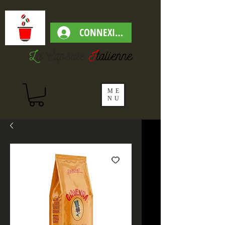
CONNEXION
L
a Capsul
e
I
talienne
ME
NU