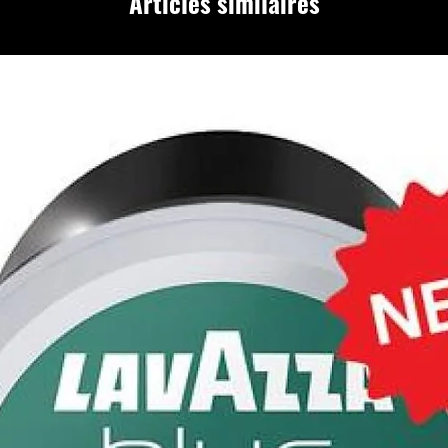
Articles similaires
esso propose une tasse
parfumée. Elle développe des
 secs et céréales grillées, avec
et régulière et une belle
ffre une belle densité en
rvant une douceur fruitée
idien.
faitement aux amateurs
e café crème et de boissons
en avec une machine expresso
automatique ou une machine à
nano