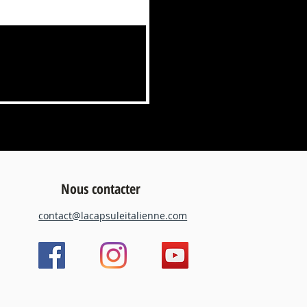
100 CAPSULES LAVAZZA BLUE -
Prix
34,00 €
TVA Incluse
Nous contacter
contact@lacapsuleitalienne.com