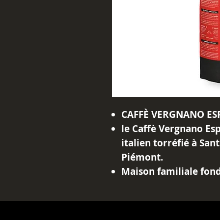
CAFFÈ VERGNANO ESP
le Caffè Vergnano Esp
italien torréfié à San
Piémont.
Maison familiale fon
est reconnue pour sa 
des cafés italiens équ
l’expresso.