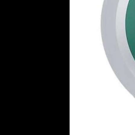
Ville de torréfaction 
Région : Piémont
Format boutique : 1 k
Mélange : 80% Arabic
Profil aromatique : é
Notes dominantes : ca
grillées
Crema : généreuse et r
pour : expresso itali
broyeur automatique
Conseils de préparat
À utiliser en machin
automatique ou machi
café dans un endroit f
toute la richesse aro