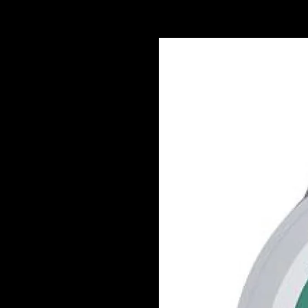
Cette référence Espr
équilibrée, ronde et 
notes de cacao, fruits
une crema généreuse 
tenue en bouche. Il o
bouche tout en conse
très agréable au quot
Ce café convient par
d’expresso italien, d
lactées.
Il s’utilise aussi bi
qu’avec un broyeur 
grains.
Caractéristiques
Marque : Caffè Verg