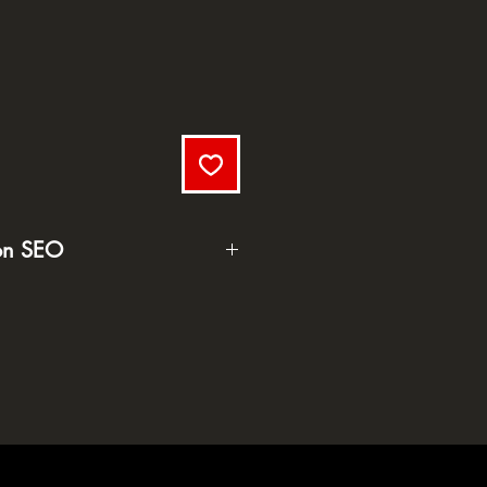
ion SEO
o Espresso 1 kg : café
ains équilibrée, ronde
torréfié à Santena,
cacao, fruits secs et
é