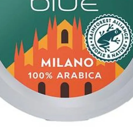
: Santena, près de Turin
g – café en grains
a - 20% Robusta
quilibrée, ronde et parfumée
cao, fruits secs et céréales
égulière Intensité : 3/5 Idéal
en, café crème, cappuccino,
, machine à grains
ion
e expresso, broyeur
ne à grains. Conserver le
rais et sec afin de préserver
matique des grains.