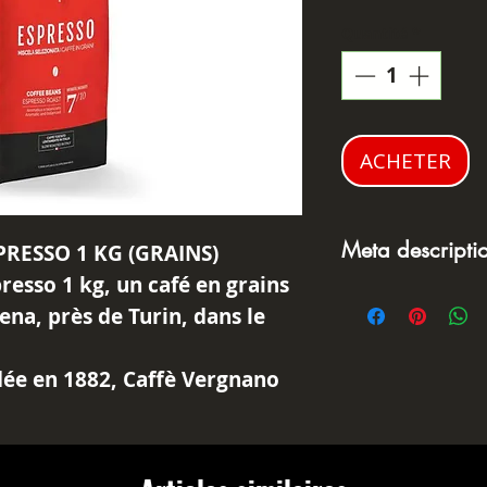
Quantité
*
ACHETER
Meta descript
RESSO 1 KG (GRAINS)
resso 1 kg, un café en grains
Caffè Vergnan
tena, près de Turin, dans le
italien en gr
et parfumée, 
dée en 1882, Caffè Vergnano
aux notes de 
torréfaction lente et pour
céréales grill
ilibrés, pensés pour