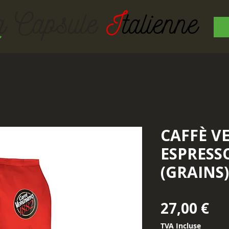
a Capsul
e
I
talienne
CAFFÈ 
ESPRESS
(GRAINS)
Pr
27,00 €
TVA Incluse