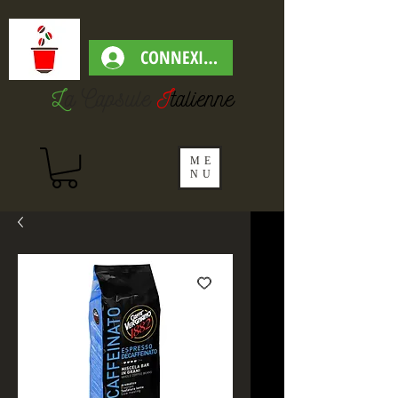
CONNEXION
L
a Capsul
e
I
talienne
ME
NU